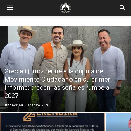
Grecia Quiroz reúne a la cúpula de
Movimiento Ciudadano en su primer
informe; crecen las señales rumbo a
2027
Redacción
-
9 agosto, 2026