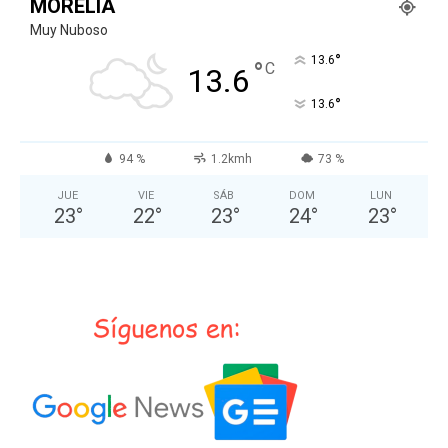
MORELIA
Muy Nuboso
°
13.6
°
C
13.6
°
13.6
94 %
1.2kmh
73 %
JUE
VIE
SÁB
DOM
LUN
23
°
22
°
23
°
24
°
23
°