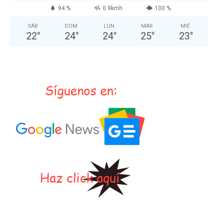
94 %
0.9kmh
100 %
SÁB
DOM
LUN
MAR
MIÉ
22
°
24
°
24
°
25
°
23
°