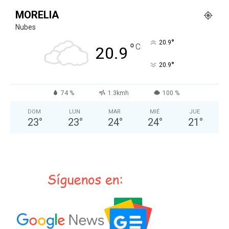
MORELIA
Nubes
°
20.9
°
C
20.9
°
20.9
74 %
1.3kmh
100 %
DOM
LUN
MAR
MIÉ
JUE
23
°
23
°
24
°
24
°
21
°