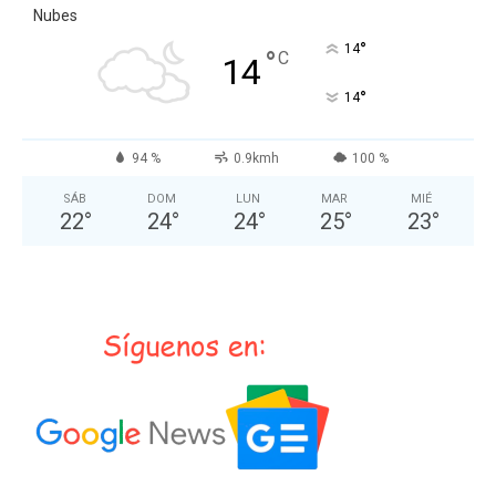
Nubes
°
14
°
C
14
°
14
94 %
0.9kmh
100 %
SÁB
DOM
LUN
MAR
MIÉ
22
°
24
°
24
°
25
°
23
°