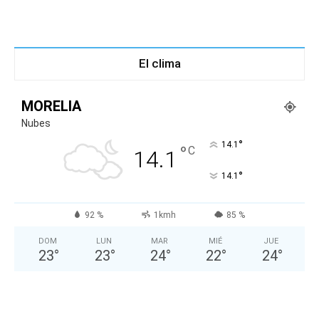
El clima
MORELIA
Nubes
°
14.1
°
C
14.1
°
14.1
92 %
1kmh
85 %
DOM
LUN
MAR
MIÉ
JUE
23
°
23
°
24
°
22
°
24
°