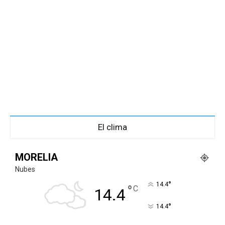
El clima
MORELIA
Nubes
°
14.4
°
C
14.4
°
14.4