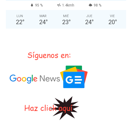
95 %
1.4kmh
98 %
LUN
MAR
MIÉ
JUE
VIE
22
°
24
°
23
°
24
°
20
°