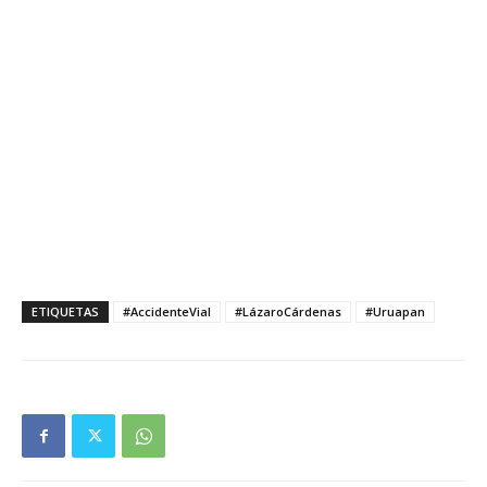
ETIQUETAS
#AccidenteVial
#LázaroCárdenas
#Uruapan