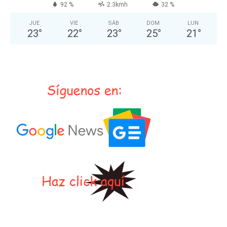
92 %
2.3kmh
32 %
JUE
VIE
SÁB
DOM
LUN
23
°
22
°
23
°
25
°
21
°