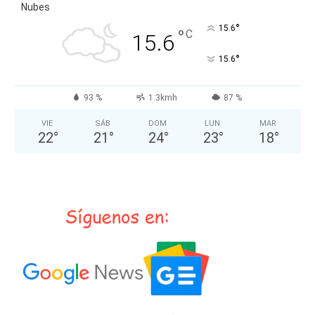
Nubes
°
15.6
°
C
15.6
°
15.6
93 %
1.3kmh
87 %
VIE
SÁB
DOM
LUN
MAR
22
°
21
°
24
°
23
°
18
°