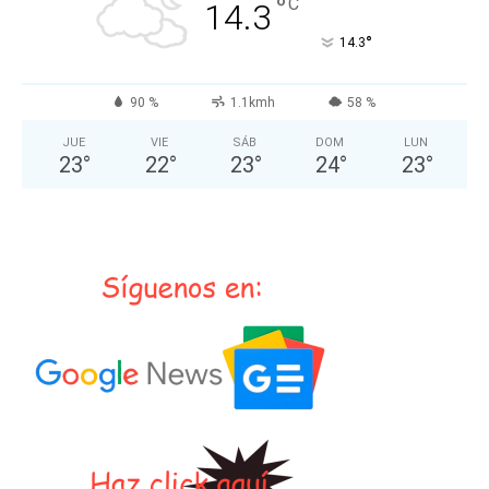
°
C
14.3
°
14.3
90 %
1.1kmh
58 %
JUE
VIE
SÁB
DOM
LUN
23
°
22
°
23
°
24
°
23
°