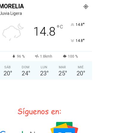
MORELIA
Lluvia Ligera
°
14.8
°
C
14.8
°
14.8
96 %
1.8kmh
100 %
SÁB
DOM
LUN
MAR
MIÉ
20
°
24
°
23
°
25
°
20
°