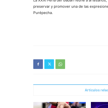
La XXXI Feria del Gabán reúne a artesanos,
preservar y promover una de las expresione
Purépecha.
Artículos rel