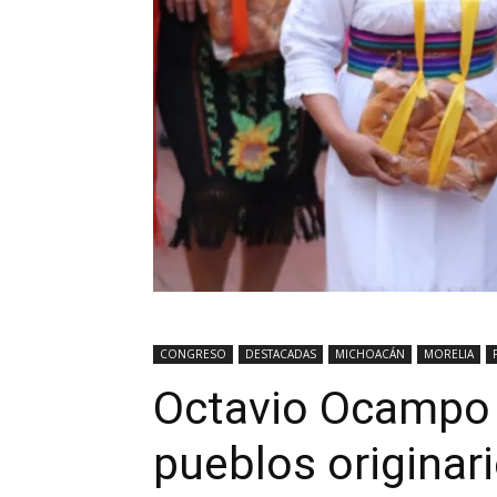
CONGRESO
DESTACADAS
MICHOACÁN
MORELIA
Octavio Ocampo 
pueblos originar