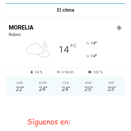
El clima
MORELIA
Nubes
°
14
°
C
14
°
14
94 %
0.9kmh
100 %
SÁB
DOM
LUN
MAR
MIÉ
22
°
24
°
24
°
25
°
23
°