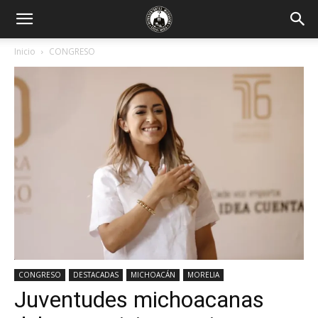
Inicio
CONGRESO
CONGRESO
DESTACADAS
MICHOACÁN
MORELIA
Juventudes michoacanas