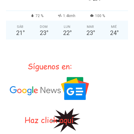
72 %
1.4kmh
100 %
SÁB
DOM
LUN
MAR
MIÉ
21
°
23
°
22
°
23
°
24
°