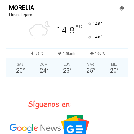
MORELIA
Lluvia Ligera
°
14.8
°
C
14.8
°
14.8
96 %
1.8kmh
100 %
SÁB
DOM
LUN
MAR
MIÉ
20
°
24
°
23
°
25
°
20
°