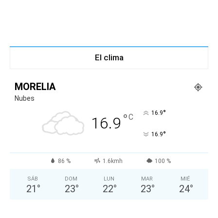
El clima
MORELIA
Nubes
°
16.9
°
C
16.9
°
16.9
86 %
1.6kmh
100 %
SÁB
DOM
LUN
MAR
MIÉ
21
°
23
°
22
°
23
°
24
°