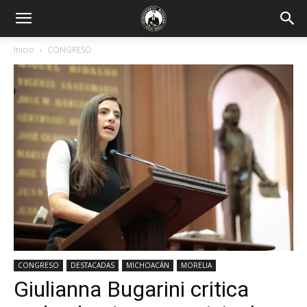
Inicio
CONGRESO
CONGRESO
DESTACADAS
MICHOACÁN
MORELIA
Giulianna Bugarini critica