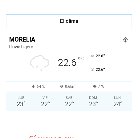
El clima
MORELIA
Lluvia Ligera
°
22.6
°
C
22.6
°
22.6
64 %
0.6kmh
7 %
JUE
VIE
SÁB
DOM
LUN
23
°
22
°
22
°
23
°
24
°