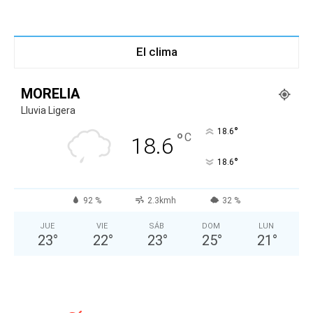
El clima
MORELIA
Lluvia Ligera
°
18.6
°
C
18.6
°
18.6
92 %
2.3kmh
32 %
JUE
VIE
SÁB
DOM
LUN
23
°
22
°
23
°
25
°
21
°