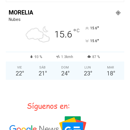
MORELIA
Nubes
°
15.6
°
C
15.6
°
15.6
93 %
1.3kmh
87 %
VIE
SÁB
DOM
LUN
MAR
22
°
21
°
24
°
23
°
18
°