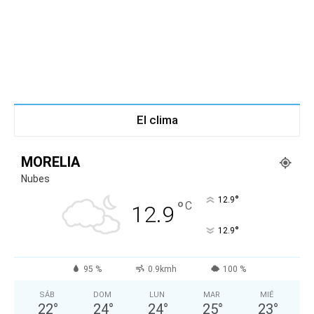
El clima
MORELIA
Nubes
°
12.9
°
C
12.9
°
12.9
95 %
0.9kmh
100 %
SÁB
DOM
LUN
MAR
MIÉ
22
°
24
°
24
°
25
°
23
°