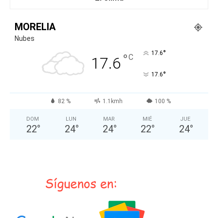
MORELIA
Nubes
°
17.6
°
C
17.6
°
17.6
82 %
1.1kmh
100 %
DOM
LUN
MAR
MIÉ
JUE
22
°
24
°
24
°
22
°
24
°