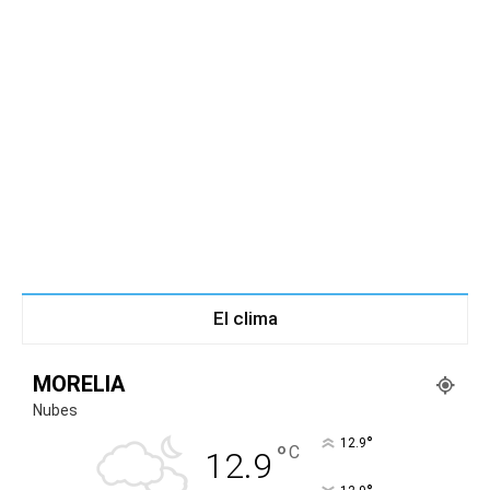
El clima
MORELIA
Nubes
°
12.9
°
C
12.9