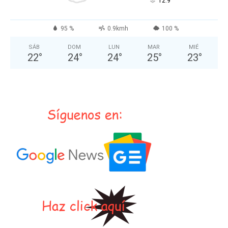
°
12.9
95 %
0.9kmh
100 %
SÁB
DOM
LUN
MAR
MIÉ
22
°
24
°
24
°
25
°
23
°