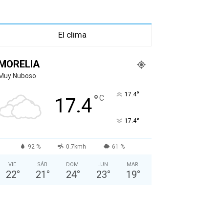
El clima
MORELIA
Muy Nuboso
°
17.4
°
C
17.4
°
17.4
92 %
0.7kmh
61 %
VIE
SÁB
DOM
LUN
MAR
22
°
21
°
24
°
23
°
19
°