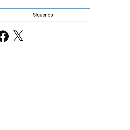
Síguenos
acebook
X