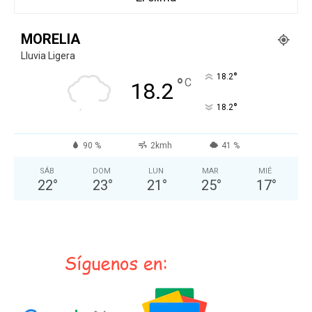
MORELIA
Lluvia Ligera
°
18.2
°
C
18.2
°
18.2
90 %
2kmh
41 %
SÁB
DOM
LUN
MAR
MIÉ
22
°
23
°
21
°
25
°
17
°