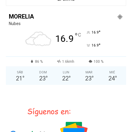
MORELIA
Nubes
°
16.9
°
C
16.9
°
16.9
86 %
1.6kmh
100 %
SÁB
DOM
LUN
MAR
MIÉ
21
°
23
°
22
°
23
°
24
°