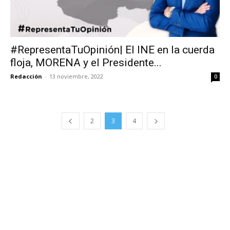
#RepresentaTuOpinión| El INE en la cuerda
floja, MORENA y el Presidente...
Redacción
-
13 noviembre, 2022
0
2
3
4