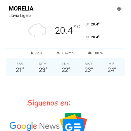
MORELIA
Lluvia Ligera
°
20.4
°
C
20.4
°
20.4
72 %
1.4kmh
100 %
SÁB
DOM
LUN
MAR
MIÉ
21
°
23
°
22
°
23
°
24
°