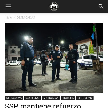
Inicio
DESTACADAS
DESTACADAS
GOBIERNO
MICHOACÁN
MORELIA
SEGURIDAD
SSP mantiene refuerzo