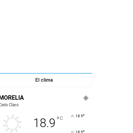
El clima
MORELIA
Cielo Claro
°
18.9
°
C
18.9
°
18.9