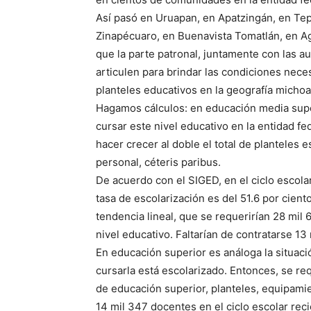
Así pasó en Uruapan, en Apatzingán, en Tep
Zinapécuaro, en Buenavista Tomatlán, en Ag
que la parte patronal, juntamente con las a
articulen para brindar las condiciones nece
planteles educativos en la geografía micho
Hagamos cálculos: en educación media supe
cursar este nivel educativo en la entidad fe
hacer crecer al doble el total de planteles e
personal, céteris paribus.
De acuerdo con el SIGED, en el ciclo escol
tasa de escolarización es del 51.6 por cien
tendencia lineal, que se requerirían 28 mil
nivel educativo. Faltarían de contratarse 13
En educación superior es análoga la situac
cursarla está escolarizado. Entonces, se re
de educación superior, planteles, equipami
14 mil 347 docentes en el ciclo escolar rec