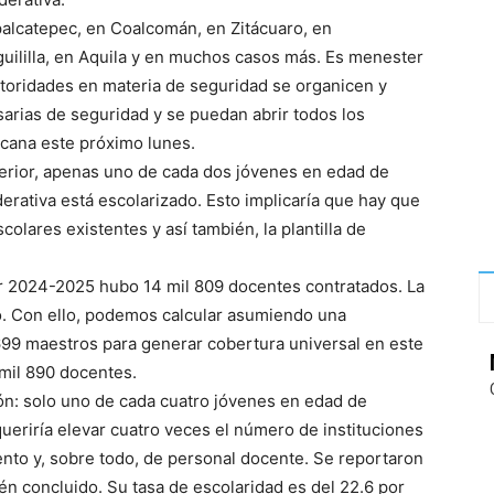
alcatepec, en Coalcomán, en Zitácuaro, en
uililla, en Aquila y en muchos casos más. Es menester
utoridades en materia de seguridad se organicen y
sarias de seguridad y se puedan abrir todos los
acana este próximo lunes.
rior, apenas uno de cada dos jóvenes en edad de
derativa está escolarizado. Esto implicaría que hay que
scolares existentes y así también, la plantilla de
ar 2024-2025 hubo 14 mil 809 docentes contratados. La
to. Con ello, podemos calcular asumiendo una
 699 maestros para generar cobertura universal en este
 mil 890 docentes.
ión: solo uno de cada cuatro jóvenes en edad de
queriría elevar cuatro veces el número de instituciones
ento y, sobre todo, de personal docente. Se reportaron
ién concluido. Su tasa de escolaridad es del 22.6 por