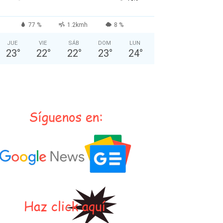
77 %
1.2kmh
8 %
JUE
VIE
SÁB
DOM
LUN
23
°
22
°
22
°
23
°
24
°