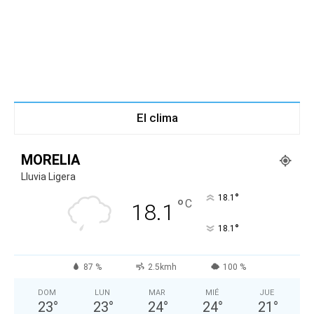
El clima
MORELIA
Lluvia Ligera
°
18.1
°
C
18.1
°
18.1
87 %
2.5kmh
100 %
DOM
LUN
MAR
MIÉ
JUE
23
°
23
°
24
°
24
°
21
°