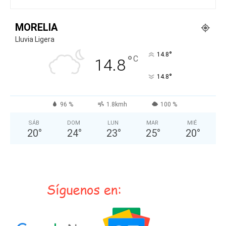
MORELIA
Lluvia Ligera
°
14.8
°
C
14.8
°
14.8
96 %
1.8kmh
100 %
SÁB
DOM
LUN
MAR
MIÉ
20
°
24
°
23
°
25
°
20
°