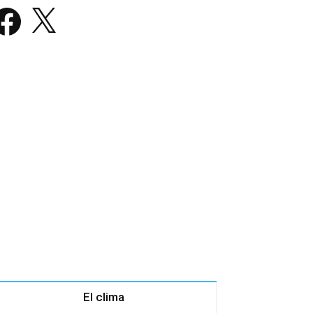
acebook
X
El clima