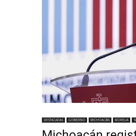
DESTACADAS
GOBIERNO
MICHOACÁN
MORELIA
S
Michoacán regist