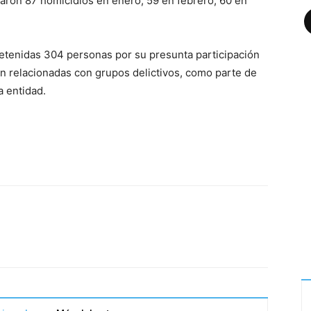
raron 87 homicidios en enero, 59 en febrero, 60 en
F
tenidas 304 personas por su presunta participación
ían relacionadas con grupos delictivos, como parte de
a entidad.