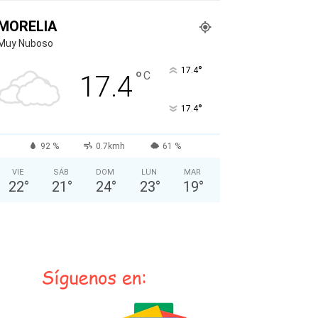
MORELIA
Muy Nuboso
°
17.4
°
C
17.4
°
17.4
92 %
0.7kmh
61 %
VIE
SÁB
DOM
LUN
MAR
22
°
21
°
24
°
23
°
19
°