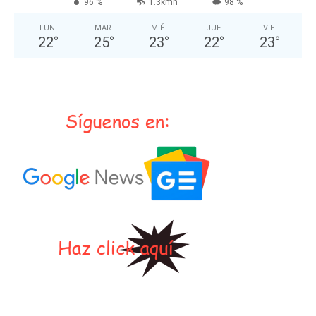
96 %
1.3kmh
98 %
LUN
MAR
MIÉ
JUE
VIE
22
°
25
°
23
°
22
°
23
°