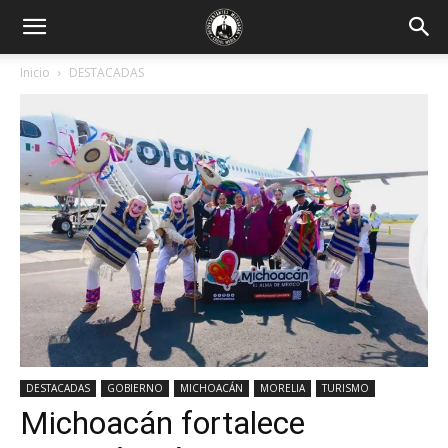
Inicio
DESTACADAS
DESTACADAS
GOBIERNO
MICHOACÁN
MORELIA
TURISMO
Michoacán fortalece