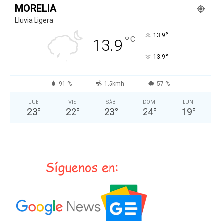
MORELIA
Lluvia Ligera
°
13.9
°
C
13.9
°
13.9
91 %
1.5kmh
57 %
JUE
VIE
SÁB
DOM
LUN
23
°
22
°
23
°
24
°
19
°