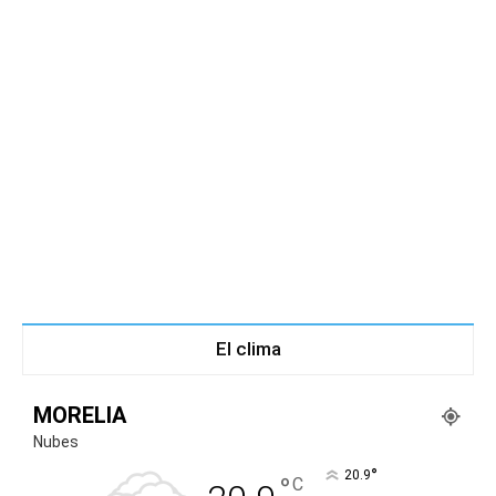
El clima
MORELIA
Nubes
°
20.9
°
C