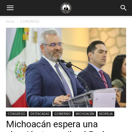
Inicio
CONGRESO
CONGRESO
DESTACADAS
GOBIERNO
MICHOACÁN
MORELIA
Michoacán espera una