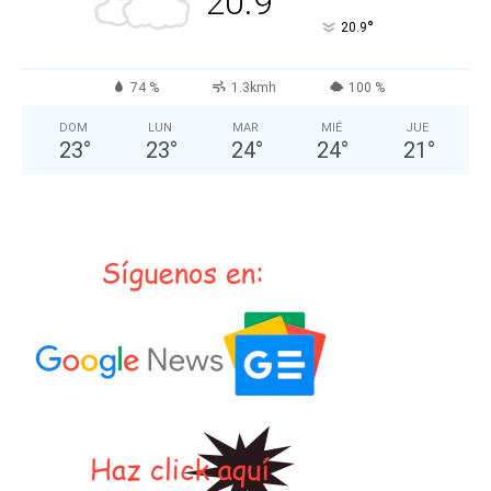
20.9
°
20.9
74 %
1.3kmh
100 %
DOM
LUN
MAR
MIÉ
JUE
23
°
23
°
24
°
24
°
21
°