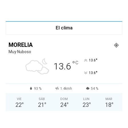
El clima
MORELIA
Muy Nuboso
°
13.6
°
C
13.6
°
13.6
93 %
1.4kmh
54 %
VIE
SÁB
DOM
LUN
MAR
22
°
21
°
24
°
23
°
18
°