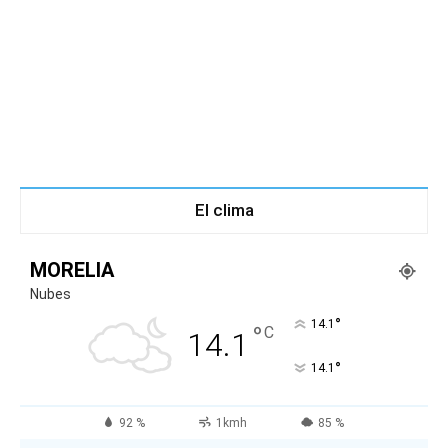
El clima
MORELIA
Nubes
°
14.1
°
C
14.1
°
14.1
92 %
1kmh
85 %