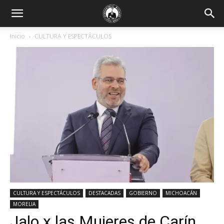
Inicio
CULTURA Y ESPECTÁCULOS
CULTURA Y ESPECTÁCULOS
DESTACADAS
GOBIERNO
MICHOACÁN
MORELIA
Jalo x las Mujeres de Carín