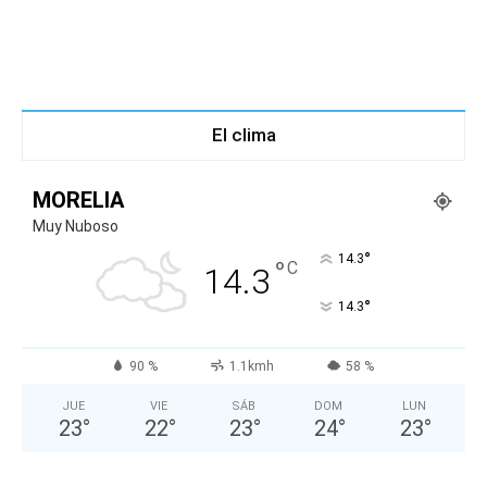
El clima
MORELIA
Muy Nuboso
°
14.3
°
C
14.3
°
14.3
90 %
1.1kmh
58 %
JUE
VIE
SÁB
DOM
LUN
23
°
22
°
23
°
24
°
23
°