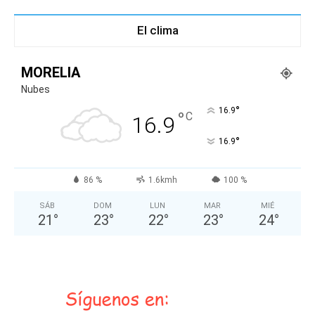
El clima
MORELIA
Nubes
°
16.9
°
C
16.9
°
16.9
86 %
1.6kmh
100 %
SÁB
DOM
LUN
MAR
MIÉ
21
°
23
°
22
°
23
°
24
°