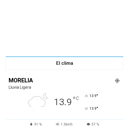
El clima
MORELIA
Lluvia Ligera
°
13.9
°
C
13.9
°
13.9
91 %
1.5kmh
57 %