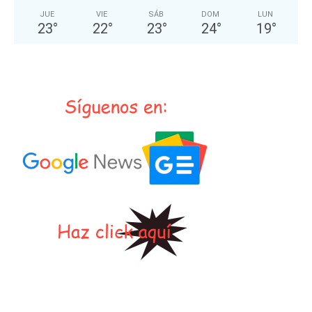
JUE
VIE
SÁB
DOM
LUN
23
°
22
°
23
°
24
°
19
°