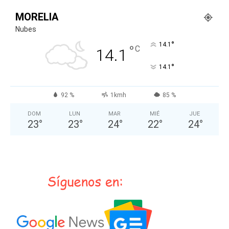
MORELIA
Nubes
°
14.1
°
C
14.1
°
14.1
92 %
1kmh
85 %
DOM
LUN
MAR
MIÉ
JUE
23
°
23
°
24
°
22
°
24
°