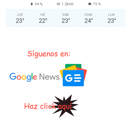
94 %
1.2kmh
73 %
JUE
VIE
SÁB
DOM
LUN
23
°
22
°
23
°
24
°
23
°