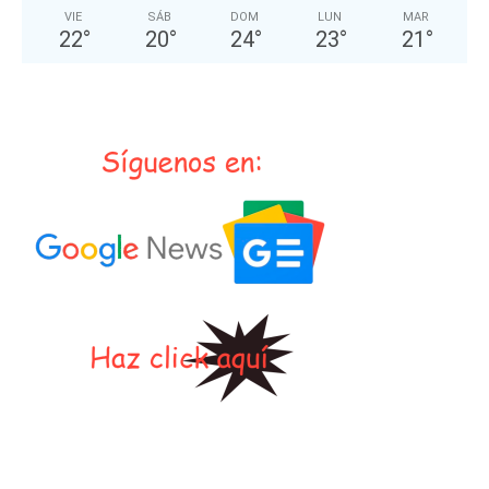
VIE
SÁB
DOM
LUN
MAR
22
°
20
°
24
°
23
°
21
°