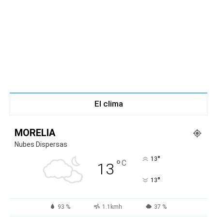
El clima
MORELIA
Nubes Dispersas
°
13
°
C
13
°
13
93 %
1.1kmh
37 %