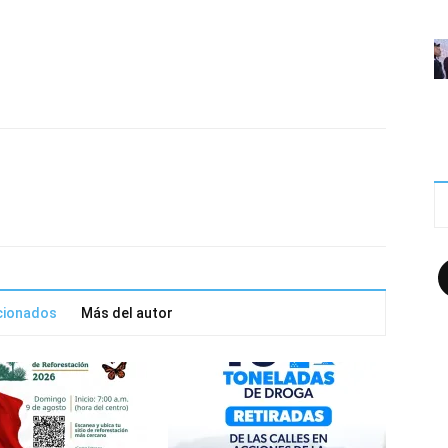
F
acionados
Más del autor