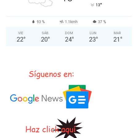
°
13
93 %
1.1kmh
37 %
VIE
SÁB
DOM
LUN
MAR
22
°
20
°
24
°
23
°
21
°