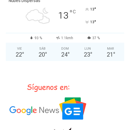
Nubes Dispersas
°
13
°
C
13
°
13
93 %
1.1kmh
37 %
VIE
SÁB
DOM
LUN
MAR
22
°
20
°
24
°
23
°
21
°