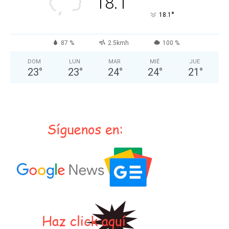
18.1
°
18.1
87 %
2.5kmh
100 %
DOM
LUN
MAR
MIÉ
JUE
23
°
23
°
24
°
24
°
21
°