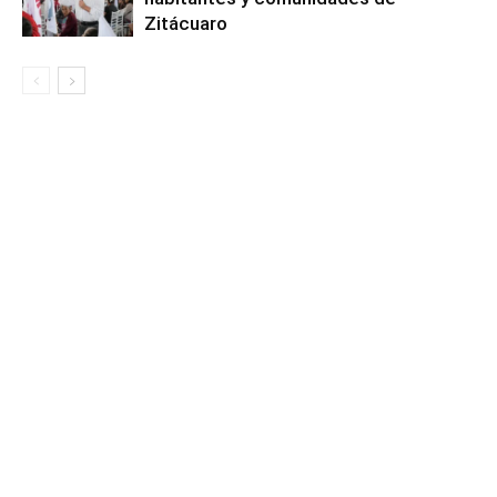
Zitácuaro