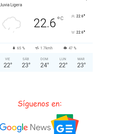
Lluvia Ligera
°
22.6
°
C
22.6
°
22.6
65 %
1.7kmh
47 %
VIE
SÁB
DOM
LUN
MAR
22
°
23
°
24
°
22
°
23
°