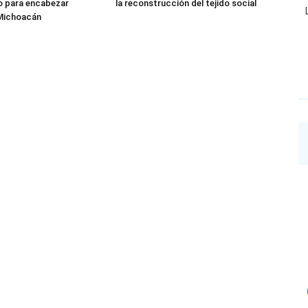
o para encabezar
la reconstrucción del tejido social
Michoacán