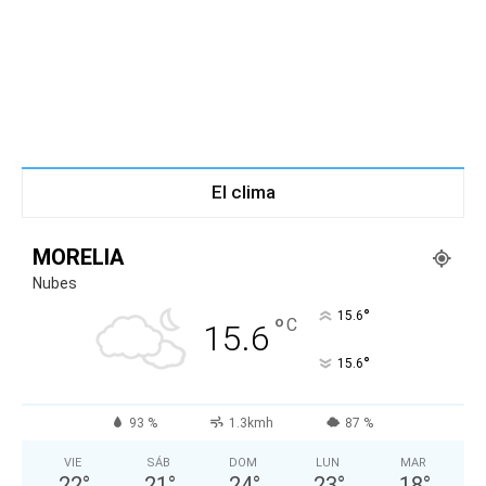
El clima
MORELIA
Nubes
°
15.6
°
C
15.6
°
15.6
93 %
1.3kmh
87 %
VIE
SÁB
DOM
LUN
MAR
22
°
21
°
24
°
23
°
18
°