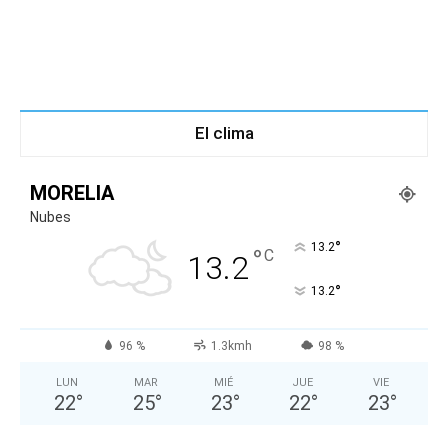
El clima
MORELIA
Nubes
°
13.2
°
C
13.2
°
13.2
96 %
1.3kmh
98 %
LUN
MAR
MIÉ
JUE
VIE
22
°
25
°
23
°
22
°
23
°