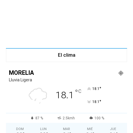
El clima
MORELIA
Lluvia Ligera
°
18.1
°
C
18.1
°
18.1
87 %
2.5kmh
100 %
DOM
LUN
MAR
MIÉ
JUE