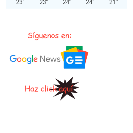
23
°
23
°
24
°
24
°
21
°