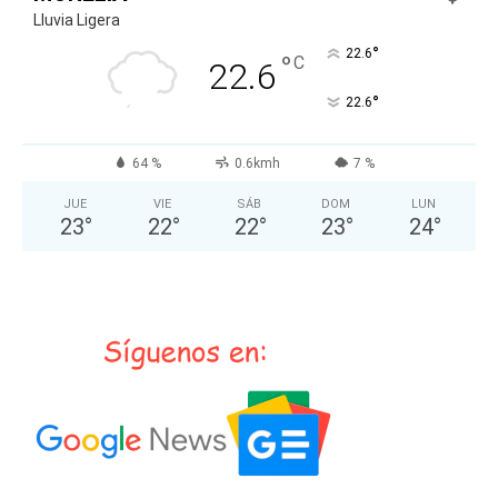
Lluvia Ligera
°
22.6
°
C
22.6
°
22.6
64 %
0.6kmh
7 %
JUE
VIE
SÁB
DOM
LUN
23
°
22
°
22
°
23
°
24
°