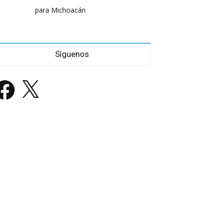
para Michoacán
Síguenos
acebook
X