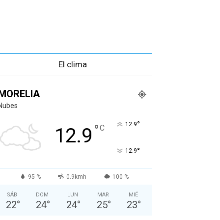
El clima
MORELIA
Nubes
°
12.9
°
C
12.9
°
12.9
95 %
0.9kmh
100 %
SÁB
DOM
LUN
MAR
MIÉ
22
°
24
°
24
°
25
°
23
°