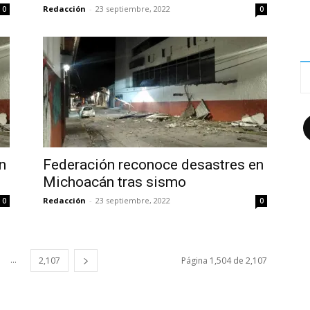
Redacción
-
23 septiembre, 2022
0
0
F
n
Federación reconoce desastres en
Michoacán tras sismo
Redacción
-
23 septiembre, 2022
0
0
...
2,107
Página 1,504 de 2,107